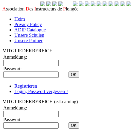
A
ssociation
D
es
I
nstructeurs de
P
longée
Heim
Privacy Policy
ADIP Catalogue
Unsere Schulen
Unsere Partner
MITGLIEDERBEREICH
Anmeldung:
Passwort:
Registrieren
Login, Passwort vergessen ?
MITGLIEDERBEREICH (e-Learning)
Anmeldung:
Passwort: