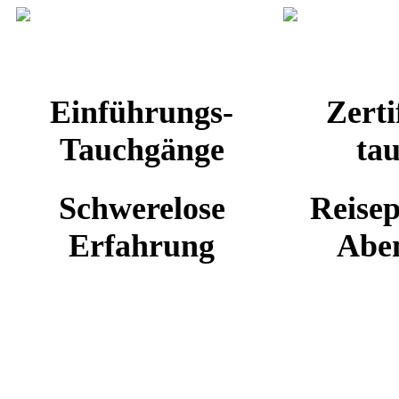
ENTDECKUNG
AUS
Einführungs-
Zerti
Tauchgänge
ta
Schwerelose
Reise
Erfahrung
Abe